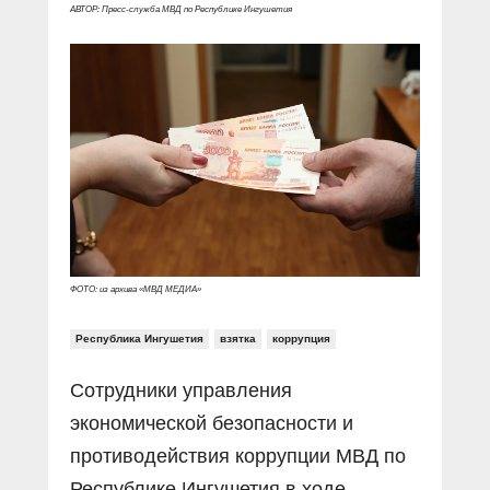
Прямой разговор
Социальные ролики
АВТОР: Пресс-служба МВД по Республике Ингушетия
Газета «Щит и меч»
О ПОРТАЛЕ
В знании сила
Документальные фильмы
Журнал «Полиция России»
Специальный репортаж
Контакты
КиберПОСТОВОЙ
Вакансии
ФОТО: из архива «МВД МЕДИА»
Республика Ингушетия
взятка
коррупция
Сотрудники управления
экономической безопасности и
противодействия коррупции МВД по
Республике Ингушетия в ходе