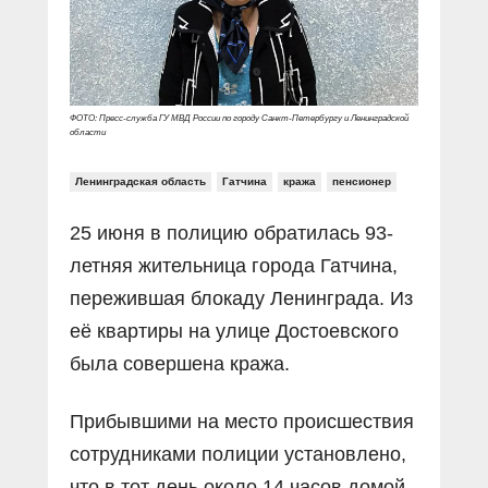
ФОТО: Пресс-служба ГУ МВД России по городу Санкт-Петербургу и Ленинградской
области
Ленинградская область
Гатчина
кража
пенсионер
25 июня в полицию обратилась 93-
летняя жительница города Гатчина,
пережившая блокаду Ленинграда. Из
её квартиры на улице Достоевского
была совершена кража.
Прибывшими на место происшествия
сотрудниками полиции установлено,
что в тот день около 14 часов домой