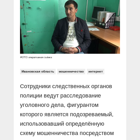
Прямой разговор
Социальные ролики
Газета «Щит и меч»
О ПОРТАЛЕ
В знании сила
Документальные фильмы
Журнал «Полиция России»
Специальный репортаж
Контакты
КиберПОСТОВОЙ
Вакансии
ФОТО: оперативная съёмка
Ивановская область
мошенничество
интернет
Сотрудники следственных органов
полиции ведут расследование
уголовного дела, фигурантом
которого является подозреваемый,
использовавший определённую
схему мошенничества посредством