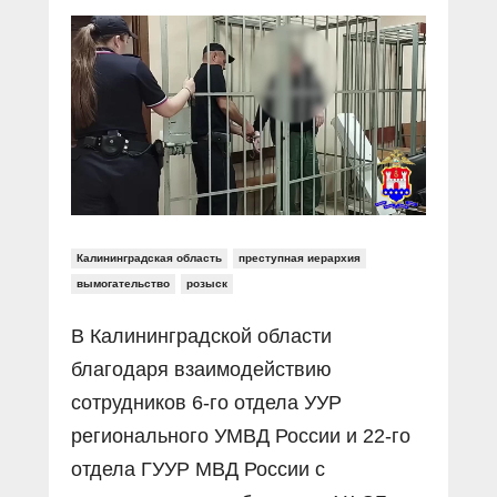
Прямой разговор
Социальные ролики
Газета «Щит и меч»
О ПОРТАЛЕ
В знании сила
Документальные фильмы
Журнал «Полиция России»
Специальный репортаж
Контакты
КиберПОСТОВОЙ
Вакансии
Калининградская область
преступная иерархия
вымогательство
розыск
В Калининградской области
благодаря взаимодействию
сотрудников 6-го отдела УУР
регионального УМВД России и 22-го
отдела ГУУР МВД России с