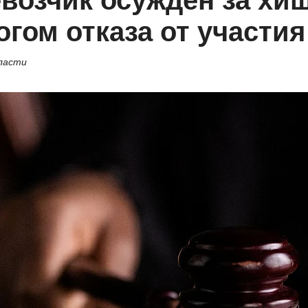
евозчик осужден за хи
гом отказа от участия
бласти