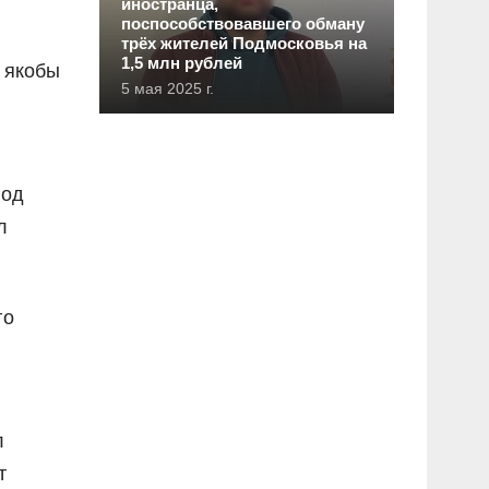
иностранца,
поспособствовавшего обману
трёх жителей Подмосковья на
1,5 млн рублей
 якобы
5 мая 2025 г.
под
л
го
л
т