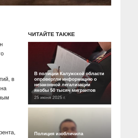
ЧИТАЙТЕ ТАКЖЕ
н
го
В полиции Калужской области
тий, в
опровергли информацию о
незаконной легализации
 на
якобы 50 тысяч мигрантов
ьным
25 июня 2025 г.
рента,
Полиция изобличила