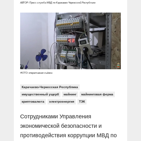
Прямой разговор
Социальные ролики
АВТОР: Пресс-служба МВД по Карачаево-Черкесской Республике
Газета «Щит и меч»
О ПОРТАЛЕ
В знании сила
Документальные фильмы
Журнал «Полиция России»
Специальный репортаж
Контакты
КиберПОСТОВОЙ
Вакансии
ФОТО: оперативная съёмка
Карачаево-Черкесская Республика
имущественный ущерб
майнинг
майнинговая ферма
криптовалюта
электроэнергия
ТЭК
Сотрудниками Управления
экономической безопасности и
противодействия коррупции МВД по