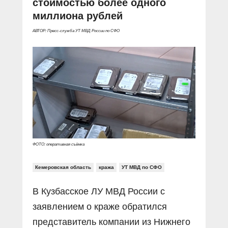
стоимостью более одного
Прямой разговор
Социальные ролики
миллиона рублей
Газета «Щит и меч»
О ПОРТАЛЕ
В знании сила
Документальные фильмы
Журнал «Полиция России»
АВТОР: Пресс-служба УТ МВД России по СФО
Специальный репортаж
Контакты
КиберПОСТОВОЙ
Вакансии
ФОТО: оперативная съёмка
Кемеровская область
кража
УТ МВД по СФО
В Кузбасское ЛУ МВД России с
заявлением о краже обратился
представитель компании из Нижнего