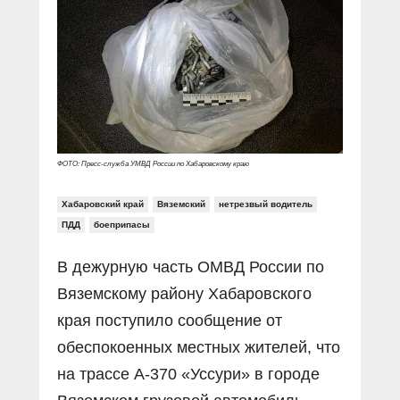
Прямой разговор
Социальные ролики
Газета «Щит и меч»
О ПОРТАЛЕ
В знании сила
Документальные фильмы
Журнал «Полиция России»
Специальный репортаж
Контакты
КиберПОСТОВОЙ
Вакансии
ФОТО: Пресс-служба УМВД России по Хабаровскому краю
Хабаровский край
Вяземский
нетрезвый водитель
ПДД
боеприпасы
В дежурную часть ОМВД России по
Вяземскому району Хабаровского
края поступило сообщение от
обеспокоенных местных жителей, что
на трассе А-370 «Уссури» в городе