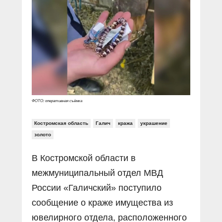
Прямой разговор
Социальные ролики
Газета «Щит и меч»
О ПОРТАЛЕ
В знании сила
Документальные фильмы
Журнал «Полиция России»
Специальный репортаж
Контакты
КиберПОСТОВОЙ
Вакансии
ФОТО: оперативная съёмка
Костромская область
Галич
кража
украшение
золото
В Костромской области в
межмуниципальный отдел МВД
России «Галичский» поступило
сообщение о краже имущества из
ювелирного отдела, расположенного