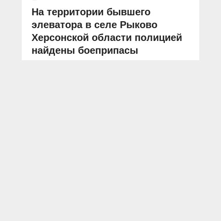
На территории бывшего
элеватора в селе Рыково
Херсонской области полицией
найдены боеприпасы
АВТОР: Пресс-служба ГУ МВД России по Херсонской области
ФОТО: Пресс-служба ГУ МВД России по Херсонской области
Херсонская область
боеприпасы
кинологи
В Херсонской области сотрудники