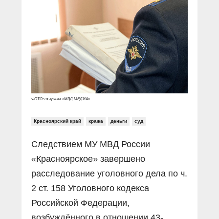
Прямой разговор
Социальные ролики
Газета «Щит и меч»
О ПОРТАЛЕ
В знании сила
Документальные фильмы
Журнал «Полиция России»
Специальный репортаж
Контакты
КиберПОСТОВОЙ
Вакансии
ФОТО: из архива «МВД МЕДИА»
Красноярский край
кража
деньги
суд
Следствием МУ МВД России
«Красноярское» завершено
расследование уголовного дела по ч.
2 ст. 158 Уголовного кодекса
Российской Федерации,
возбуждённого в отношении 43-