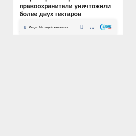
правоохранители уничтожили
более двух гектаров
дикорастущей конопли
Радио Милицейская волна
АВТОР: Пресс-служба УМВД России по Приморскому краю
Приморский край
Уссурийск
наркотики
наркоплантация
В рамках межведомственной