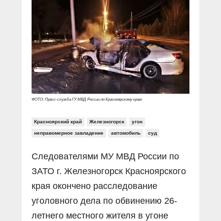
Прямой разговор
Социальные ролики
Газета «Щит и меч»
О ПОРТАЛЕ
В знании сила
Документальные фильмы
Журнал «Полиция России»
Специальный репортаж
Контакты
КиберПОСТОВОЙ
Вакансии
ФОТО: Пресс-служба ГУ МВД России по Красноярскому краю
Красноярский край
Железногорск
угон
неправомерное завладение
автомобиль
суд
Следователями МУ МВД России по
ЗАТО г. Железногорск Красноярского
края окончено расследование
уголовного дела по обвинению 26-
летнего местного жителя в угоне