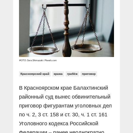
Прямой разговор
Социальные ролики
Газета «Щит и меч»
О ПОРТАЛЕ
В знании сила
Документальные фильмы
Журнал «Полиция России»
Специальный репортаж
Контакты
КиберПОСТОВОЙ
Вакансии
ФОТО: Sora Shimazaki / Pexels.com
Красноярский край
кража
грабёж
приговор
В Красноярском крае Балахтинский
районный суд вынес обвинительный
приговор фигурантам уголовных дел
по ч. 2, 3 ст. 158 и ст. 30, ч. 1 ст. 161
Уголовного кодекса Российской
Федерации – ранее неоднократно