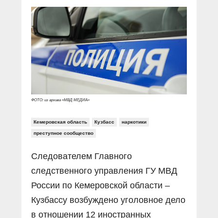
Прямой разговор
Социальные ролики
Газета «Щит и меч»
О ПОРТАЛЕ
В знании сила
Документальные фильмы
Журнал «Полиция России»
Специальный репортаж
Контакты
КиберПОСТОВОЙ
Вакансии
ФОТО: из архива «МВД МЕДИА»
Кемеровская область
Кузбасс
наркотики
преступное сообщество
Следователем Главного
следственного управления ГУ МВД
России по Кемеровской области –
Кузбассу возбуждено уголовное дело
в отношении 12 иностранных