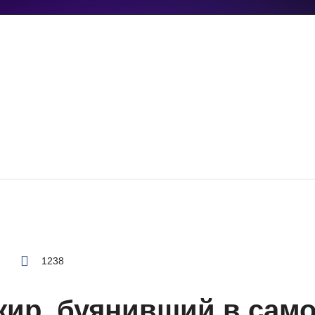
1238
ир, буянивший в само