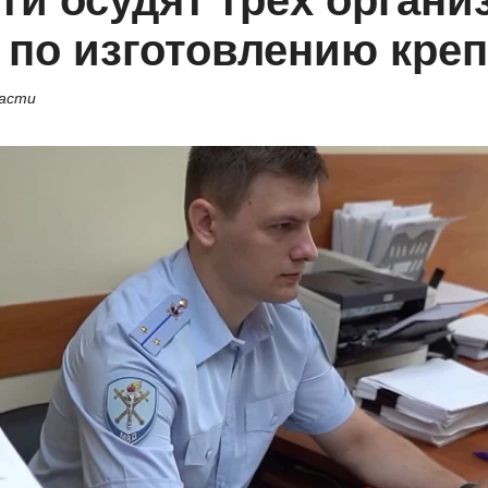
ти осудят трёх органи
 по изготовлению креп
ласти