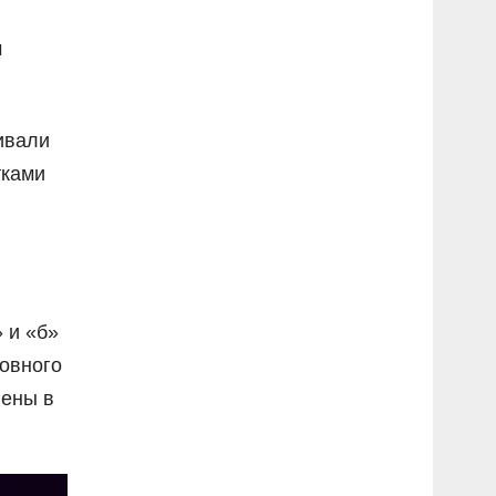
м
ивали
тками
 и «б»
ловного
лены в