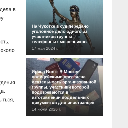
дела в
ву
На Чукотке в суд передано
уголовное дело одного из
участников группы
сть,
телефонных мошенников
17 мая 2024 г.
 около
Ирина Волк: В Москве
полицейскими пресечена
деятельность организованной
ждения
группы, участники которой
а.
подозреваются в
изготовлении поддельных
ыться,
документов для иностранцев
14 июля 2026 г.