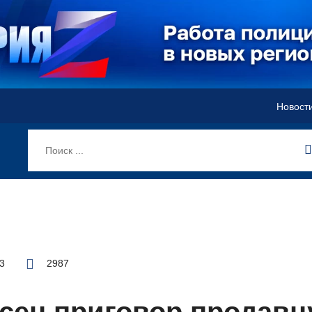
Новост
03
2987