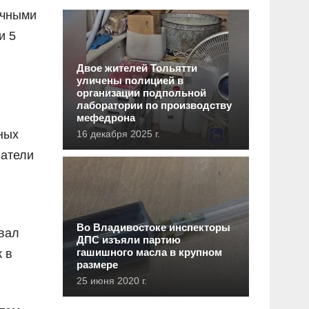
очными
и 5
Двое жителей Тольятти
уличены полицией в
организации подпольной
лаборатории по производству
мефедрона
ных
16 декабря 2025 г.
патели
Во Владивостоке инспекторы
вал
ДПС изъяли партию
гашишного масла в крупном
 в
размере
25 июня 2020 г.