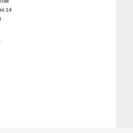
отом
ли 14
л
у