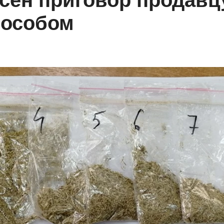
ен приговор продавц
пособом