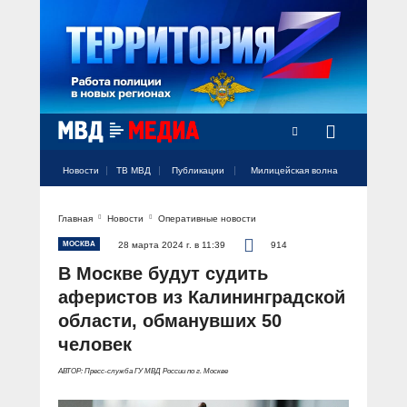
Радио Милицейская волна
Новости
ТВ МВД
Публикации
Милицейская волна
Главная
Новости
Оперативные новости
Официальный аккаунт МВД России
Официальный аккаунт МВД России
Официальный аккаунт МВД России
Официальный аккаунт МВД России
Официальный аккаунт МВД России
НОВОСТИ
МОСКВА
28 марта 2024 г. в 11:39
914
Аккаунт МВД МЕДИА
Аккаунт МВД МЕДИА
Аккаунт МВД МЕДИА
Аккаунт МВД МЕДИА
Аккаунт МВД МЕДИА
В Москве будут судить
Официальный представитель
ТВ МВД
аферистов из Калининградской
Оперативные новости
области, обманувших 50
Акцент недели
МИЛИЦЕЙСКАЯ ВОЛНА
Общество
человек
Оперативные видео
Официально
АВТОР: Пресс-служба ГУ МВД России по г. Москве
Вам слово! С Ириной Волк
ПУБЛИКАЦИИ
Официальные мероприятия
Героизм