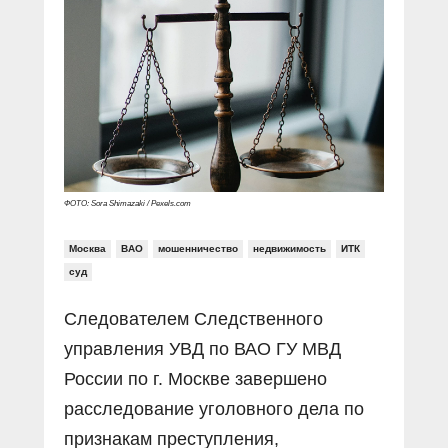
Прямой разговор
Социальные ролики
Газета «Щит и меч»
О ПОРТАЛЕ
В знании сила
Документальные фильмы
Журнал «Полиция России»
Специальный репортаж
Контакты
КиберПОСТОВОЙ
Вакансии
ФОТО: Sora Shimazaki / Pexels.com
Москва
ВАО
мошенничество
недвижимость
ИТК
суд
Следователем Следственного
управления УВД по ВАО ГУ МВД
России по г. Москве завершено
расследование уголовного дела по
признакам преступления,