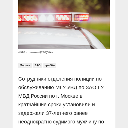
Прямой разговор
Социальные ролики
Газета «Щит и меч»
О ПОРТАЛЕ
В знании сила
Документальные фильмы
Журнал «Полиция России»
Специальный репортаж
Контакты
КиберПОСТОВОЙ
Вакансии
ФОТО: из архива «МВД МЕДИА»
Москва
ЗАО
грабёж
Сотрудники отделения полиции по
обслуживанию МГУ УВД по ЗАО ГУ
МВД России по г. Москве в
кратчайшие сроки установили и
задержали 37-летнего ранее
неоднократно судимого мужчину по