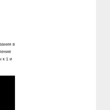
зания в
сление
 к 1 и