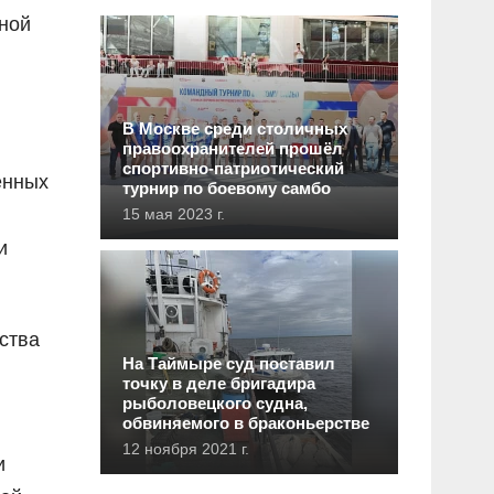
ной
В Москве среди столичных
правоохранителей прошёл
спортивно-патриотический
ённых
турнир по боевому самбо
15 мая 2023 г.
и
ства
На Таймыре суд поставил
точку в деле бригадира
рыболовецкого судна,
обвиняемого в браконьерстве
12 ноября 2021 г.
и