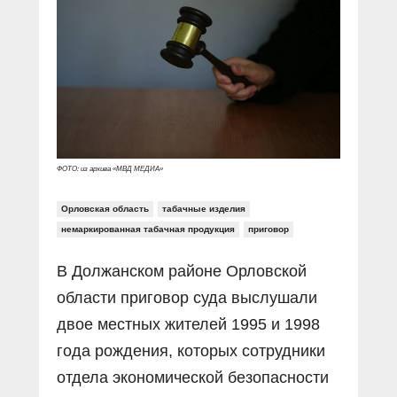
Прямой разговор
Социальные ролики
Газета «Щит и меч»
О ПОРТАЛЕ
В знании сила
Документальные фильмы
Журнал «Полиция России»
Специальный репортаж
Контакты
КиберПОСТОВОЙ
Вакансии
ФОТО: из архива «МВД МЕДИА»
Орловская область
табачные изделия
немаркированная табачная продукция
приговор
В Должанском районе Орловской
области приговор суда выслушали
двое местных жителей 1995 и 1998
года рождения, которых сотрудники
отдела экономической безопасности