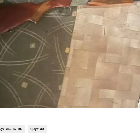
хулиганство
оружие