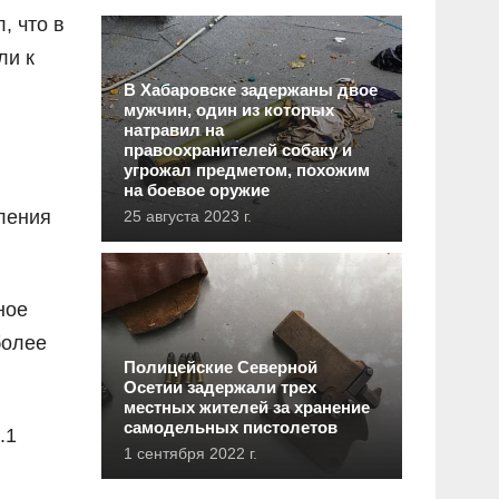
, что в
ли к
В Хабаровске задержаны двое
мужчин, один из которых
натравил на
правоохранителей собаку и
угрожал предметом, похожим
,
на боевое оружие
ления
25 августа 2023 г.
ное
более
Полицейские Северной
Осетии задержали трех
местных жителей за хранение
самодельных пистолетов
.1
1 сентября 2022 г.