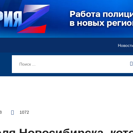
Новост
8
1072