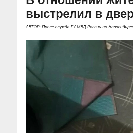
В отношении жит
Социальные ролики
Газета «Щит и меч»
О ПОРТАЛЕ
В знании сила
Документальные фильмы
выстрелил в двер
Журнал «Полиция России»
Специальный репортаж
Контакты
КиберПОСТОВОЙ
АВТОР: Пресс-служба ГУ МВД России по Новосибирс
Вакансии