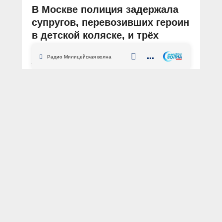
В Москве полиция задержала
супругов, перевозивших героин
в детской коляске, и трёх
наркопоставщиков
Радио Милицейская волна
АВТОР: Пресс-служба ГУ МВД России по г. Москве
ФОТО: Пресс-служба ГУ МВД России по г. Москве
Москва
ВАО
наркотики
героин
сбыт
Сотрудники отдела по контролю за