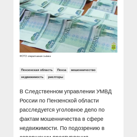
Прямой разговор
Социальные ролики
Газета «Щит и меч»
О ПОРТАЛЕ
В знании сила
Документальные фильмы
Журнал «Полиция России»
Специальный репортаж
Контакты
КиберПОСТОВОЙ
Вакансии
ФОТО: оперативная съёмка
Пензенская область
Пенза
мошенничество
недвижимость
риелторы
В Следственном управлении УМВД
России по Пензенской области
расследуется уголовное дело по
фактам мошенничества в сфере
недвижимости. По подозрению в