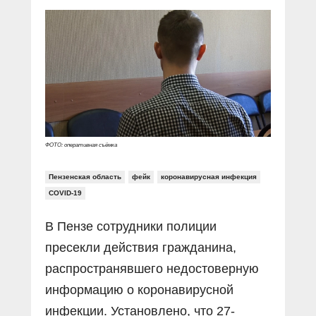
Прямой разговор
Социальные ролики
Газета «Щит и меч»
О ПОРТАЛЕ
В знании сила
Документальные фильмы
Журнал «Полиция России»
Специальный репортаж
Контакты
КиберПОСТОВОЙ
Вакансии
ФОТО: оперативная съёмка
Пензенская область
фейк
коронавирусная инфекция
COVID-19
В Пензе сотрудники полиции
пресекли действия гражданина,
распространявшего недостоверную
информацию о коронавирусной
инфекции. Установлено, что 27-