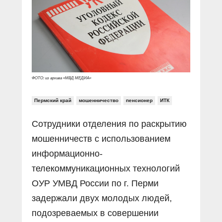
Прямой разговор
Социальные ролики
Газета «Щит и меч»
О ПОРТАЛЕ
В знании сила
Документальные фильмы
Журнал «Полиция России»
Специальный репортаж
Контакты
КиберПОСТОВОЙ
Вакансии
ФОТО: из архива «МВД МЕДИА»
Пермский край
мошенничество
пенсионер
ИТК
Сотрудники отделения по раскрытию
мошенничеств с использованием
информационно-
телекоммуникационных технологий
ОУР УМВД России по г. Перми
задержали двух молодых людей,
подозреваемых в совершении