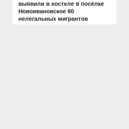
выявили в хостеле в посёлке
Новоивановское 60
нелегальных мигрантов
АВТОР: Пресс-служба ГУ МВД России по Московской области
Московская область
Одинцово
миграция
миграционное законодательство
ОПМ
Сотрудники Управления по вопросам
миграции ГУ МВД России по