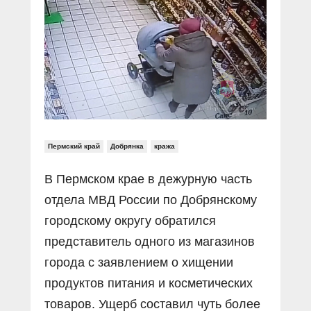
Прямой разговор
Социальные ролики
Газета «Щит и меч»
О ПОРТАЛЕ
В знании сила
Документальные фильмы
Журнал «Полиция России»
Специальный репортаж
Контакты
КиберПОСТОВОЙ
Вакансии
Пермский край
Добрянка
кража
В Пермском крае в дежурную часть
отдела МВД России по Добрянскому
городскому округу обратился
представитель одного из магазинов
города с заявлением о хищении
продуктов питания и косметических
товаров. Ущерб составил чуть более