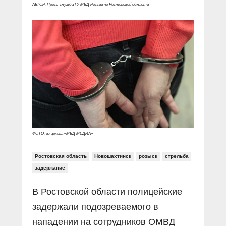
Прямой разговор
Социальные ролики
АВТОР: Пресс-служба ГУ МВД России по Ростовской области
Газета «Щит и меч»
О ПОРТАЛЕ
В знании сила
Документальные фильмы
Журнал «Полиция России»
Специальный репортаж
Контакты
КиберПОСТОВОЙ
Вакансии
ФОТО: из архива «МВД МЕДИА»
Ростовская область
Новошахтинск
розыск
стрельба
задержание
В Ростовской области полицейские
задержали подозреваемого в
нападении на сотрудников ОМВД