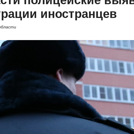
асти полицейские выя
трации иностранцев
 области