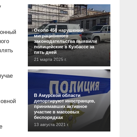
у
Около 450 нарушений
ионный
миграционного
ного
законодательства выявили
полицейские в Кузбассе за
влять
пять дней
21 марта 2025 г.
лучае
В Амурской области
ловной
депортируют иностранцев,
принимавших активное
участие в массовых
беспорядках
13 августа 2021 г.
е