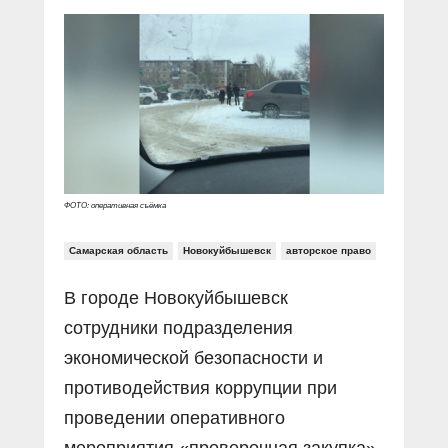
Прямой разговор
Социальные ролики
Газета «Щит и меч»
О ПОРТАЛЕ
В знании сила
Документальные фильмы
Журнал «Полиция России»
Специальный репортаж
Контакты
КиберПОСТОВОЙ
Вакансии
ФОТО: оперативная съёмка
Самарская область
Новокуйбышевск
авторское право
В городе Новокуйбышевск
сотрудники подразделения
экономической безопасности и
противодействия коррупции при
проведении оперативного
мероприятия «проверочная закупка»