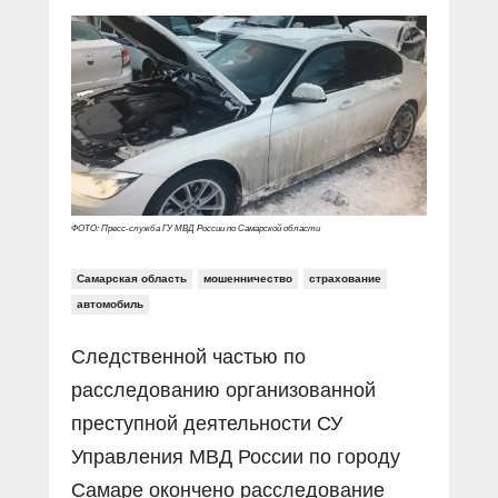
Прямой разговор
Социальные ролики
Газета «Щит и меч»
О ПОРТАЛЕ
В знании сила
Документальные фильмы
Журнал «Полиция России»
Специальный репортаж
Контакты
КиберПОСТОВОЙ
Вакансии
ФОТО: Пресс-служба ГУ МВД России по Самарской области
Самарская область
мошенничество
страхование
автомобиль
Следственной частью по
расследованию организованной
преступной деятельности СУ
Управления МВД России по городу
Самаре окончено расследование