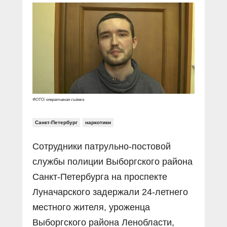
Прямой разговор
Социальные ролики
Газета «Щит и меч»
О ПОРТАЛЕ
В знании сила
Документальные фильмы
Журнал «Полиция России»
Специальный репортаж
Контакты
КиберПОСТОВОЙ
Вакансии
ФОТО: оперативная съёмка
Санкт-Петербург
наркотики
Сотрудники патрульно-постовой
службы полиции Выборгского района
Санкт-Петербурга на проспекте
Луначарского задержали 24-летнего
местного жителя, уроженца
Выборгского района Ленобласти,