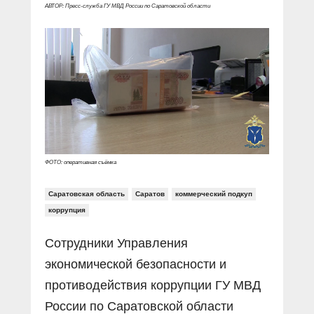
Прямой разговор
Социальные ролики
АВТОР: Пресс-служба ГУ МВД России по Саратовской области
Газета «Щит и меч»
О ПОРТАЛЕ
В знании сила
Документальные фильмы
Журнал «Полиция России»
Специальный репортаж
Контакты
КиберПОСТОВОЙ
Вакансии
ФОТО: оперативная съёмка
Саратовская область
Саратов
коммерческий подкуп
коррупция
Сотрудники Управления
экономической безопасности и
противодействия коррупции ГУ МВД
России по Саратовской области