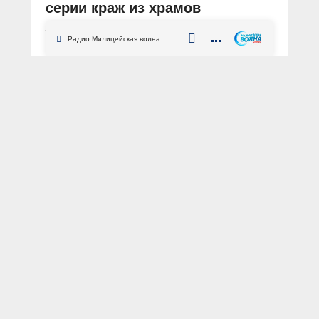
серии краж из храмов
АВТОР: Пресс-служба МВД по Республике Саха (Якутия)
Радио Милицейская волна
ФОТО: Пресс-служба МВД по Республике Саха (Якутия)
Республика Саха
Якутия
Якутск
кража
В полицию города Якутска
обратились представители сразу
двух религиозных конфессий:
православной и католической.