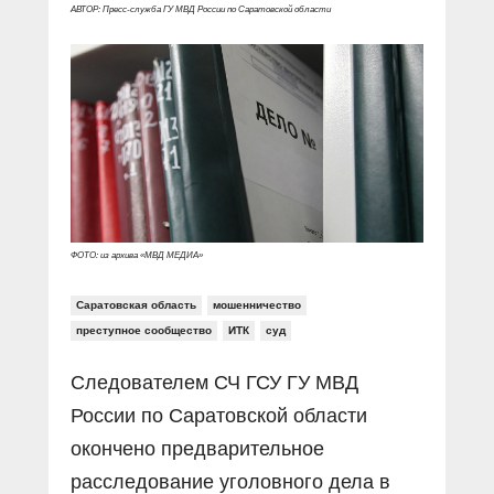
Прямой разговор
Социальные ролики
АВТОР: Пресс-служба ГУ МВД России по Саратовской области
Газета «Щит и меч»
О ПОРТАЛЕ
В знании сила
Документальные фильмы
Журнал «Полиция России»
Специальный репортаж
Контакты
КиберПОСТОВОЙ
Вакансии
ФОТО: из архива «МВД МЕДИА»
Саратовская область
мошенничество
преступное сообщество
ИТК
суд
Следователем СЧ ГСУ ГУ МВД
России по Саратовской области
окончено предварительное
расследование уголовного дела в