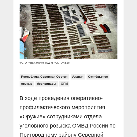
Прямой разговор
Социальные ролики
Газета «Щит и меч»
О ПОРТАЛЕ
В знании сила
Документальные фильмы
Журнал «Полиция России»
Специальный репортаж
Контакты
КиберПОСТОВОЙ
Вакансии
ФОТО: Пресс-служба МВД по РСО – Алания
Республика Северная Осетия
Алания
Октябрьское
оружие
боеприпасы
ОПМ
В ходе проведения оперативно-
профилактического мероприятия
«Оружие» сотрудниками отдела
уголовного розыска ОМВД России по
Пригородному району Северной