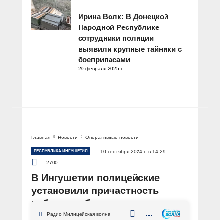
Ирина Волк: В Донецкой
Народной Республике
сотрудники полиции
выявили крупные тайники с
боеприпасами
20 февраля 2025 г.
Главная
Новости
Оперативные новости
РЕСПУБЛИКА ИНГУШЕТИЯ
10 сентября 2024 г. в 14:29
2700
В Ингушетии полицейские
установили причастность
работника банка к хищению из
кассы 35 млн рублей
Радио Милицейская волна