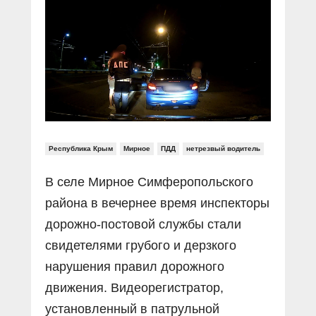
Прямой разговор
Социальные ролики
Газета «Щит и меч»
О ПОРТАЛЕ
В знании сила
Документальные фильмы
Журнал «Полиция России»
Специальный репортаж
Контакты
КиберПОСТОВОЙ
Вакансии
Республика Крым
Мирное
ПДД
нетрезвый водитель
В селе Мирное Симферопольского
района в вечернее время инспекторы
дорожно-постовой службы стали
свидетелями грубого и дерзкого
нарушения правил дорожного
движения. Видеорегистратор,
установленный в патрульной