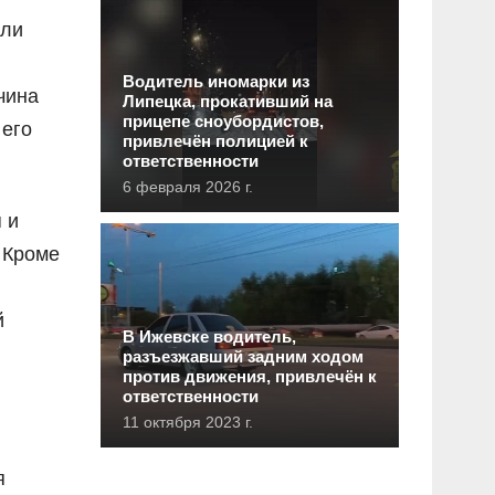
али
Водитель иномарки из
чина
Липецка, прокативший на
прицепе сноубордистов,
 его
привлечён полицией к
ответственности
6 февраля 2026 г.
 и
 Кроме
й
В Ижевске водитель,
разъезжавший задним ходом
против движения, привлечён к
ответственности
11 октября 2023 г.
я