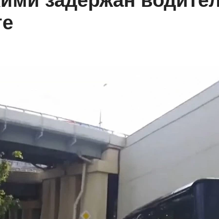
ими задержан водите
ге