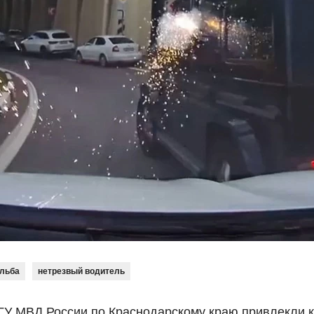
льба
нетрезвый водитель
 ГУ МВД России по Краснодарскому краю привлекли к