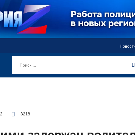
Новост
12
3218