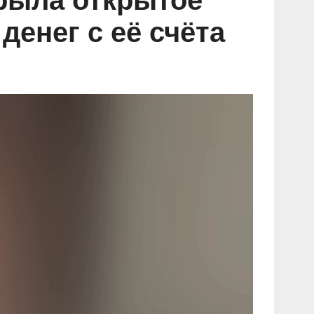
рыла открытое
енег с её счёта