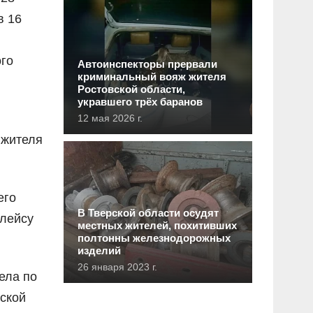
в 16
ого
Автоинспекторы прервали
криминальный вояж жителя
Ростовской области,
укравшего трёх баранов
12 мая 2026 г.
 жителя
его
В Тверской области осудят
плейсу
местных жителей, похитивших
полтонны железнодорожных
изделий
26 января 2023 г.
ела по
йской