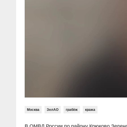
Москва
ЗелАО
грабёж
кража
В ОМВД России по району Крюково Зелено