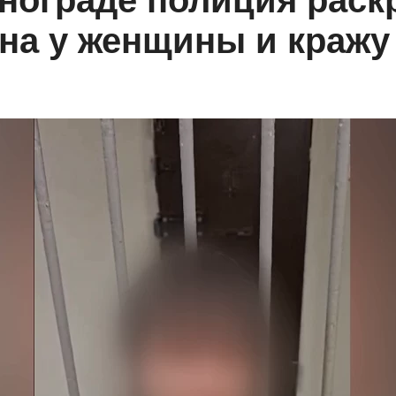
нограде полиция раск
а у женщины и кражу д