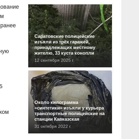
дование
ом
 ранее
Саратовские полицейские
изъяли из трёх гаражей,
принадлежащих местному
пную
жителю, 33 куста конопли
12 сентября 2025 г.
5
Около килограмма
«синтетики» изъяли у курьера
ком
транспортные полицейские на
станции Кавказская
31 октября 2022 г.