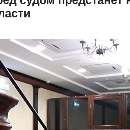
ед судом предстанет 
ласти