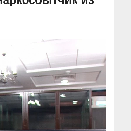
наркосбытчик из