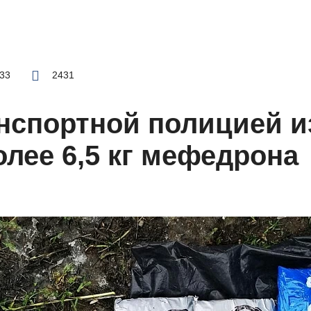
:33
2431
нспортной полицией и
олее 6,5 кг мефедрона