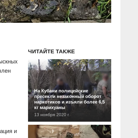
ЧИТАЙТЕ ТАКЖЕ
зыскных
влен
На Кубани полицейские
пресекли незаконный оборот
наркотиков и изъяли более 6,5
кг марихуаны
13 ноября 2020 г.
рация и