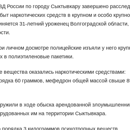
ВД России по городу Сыктывкару завершено рассле
быт наркотических средств в крупном и особо крупн
няется 31-летний уроженец Волгоградской области,
сти.
и личном досмотре полицейские изъяли у него кру
х в полиэтиленовые пакетики.
е вещества оказались наркотическими средствами:
рядка 60 граммов, мефедрон общей массой свыше 8
аружили в ходе обыска арендованной злоумышленни
борудованных им на территории Сыктывкара.
о порядка 3 килограммов психотропных веществ,