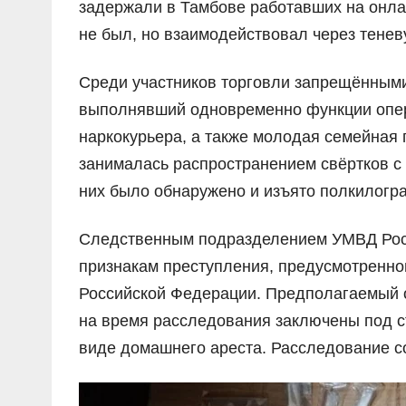
задержали в Тамбове работавших на онлай
не был, но взаимодействовал через тене
Среди участников торговли запрещённым
выполнявший одновременно функции опера
наркокурьера, а также молодая семейная
занималась распространением свёртков с 
них было обнаружено и изъято полкилогр
Следственным подразделением УМВД Росс
признакам преступления, предусмотренного ч
Российской Федерации. Предполагаемый о
на время расследования заключены под с
виде домашнего ареста. Расследование 