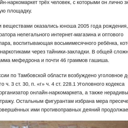
н-наркомаркет трёх человек, с которыми он лично з
вую площадку.
и веществами оказались юноша 2005 года рождения,
тора нелегального интернет-магазина и оптового
 пара, воспитывающая восьмимесячного ребёнка, ко
наркотиками через тайники-закладки. В общей сложн
амма мефедрона и почти 46 граммов гашиша.
ии по Тамбовской области возбуждено уголовное д
. 3 ст. 30, п. «г» ч. 4 ст. 228.1 Уголовного кодекса
рганизатор онлайн-наркомаркета, а также нерадивы
тражу. Остальным фигурантам избрана мера пресече
совершённых ими противоправных деяний продолжае