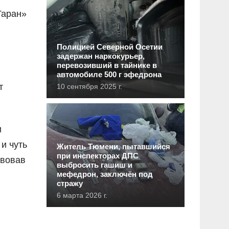
Таран»
Полицией Северной Осетии
задержан наркокурьер,
перевозивший в тайнике в
автомобиле 500 г эфедрона
т
10 сентября 2025 г.
и
и чуть
Житель Тюмени, пытавшийся
при инспекторах ДПС
твовав
выбросить гашиш и
мефедрон, заключён под
стражу
6 марта 2026 г.