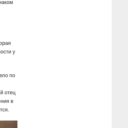
наком
торая
ости у
ело по
й отец
ния в
тся.