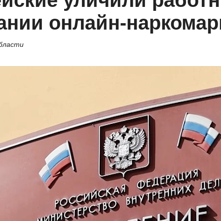
йские уличили работн
ании онлайн-наркомар
области