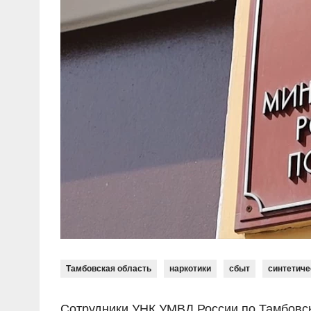
Тамбовская область
наркотики
сбыт
синтетиче
Сотрудники УНК УМВД России по Тамбовск