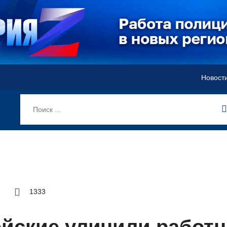
Новост
1333