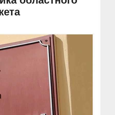
ика областного
кета