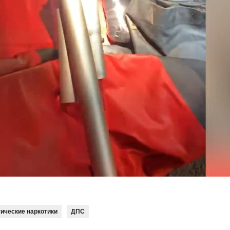
тические наркотики
ДПС