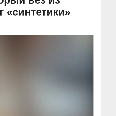
орый вёз из
г «синтетики»