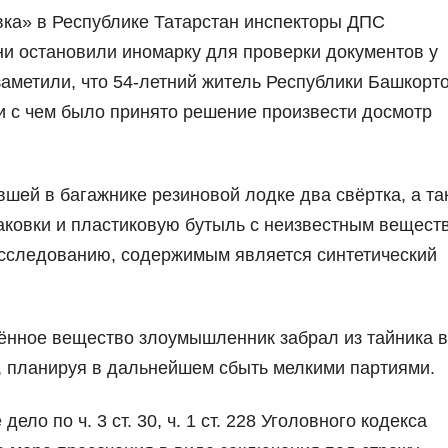
ка» в Республике Татарстан инспекторы ДПС
ни остановили иномарку для проверки документов у
аметили, что 54-летний житель Республики Башкорто
и с чем было принято решение произвести досмотр
ей в багажнике резиновой лодке два свёртка, а та
аковки и пластиковую бутыль с неизвестным вещест
исследованию, содержимым является синтетический
ённое вещество злоумышленник забрал из тайника в
, планируя в дальнейшем сбыть мелкими партиями.
ло по ч. 3 ст. 30, ч. 1 ст. 228 Уголовного кодекса