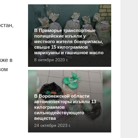
стан,
В Приморье транспортные
полицейские изъяли у
местного жителя боеприпасы,
свыше 15 килограммов
марихуаны и гашишное масло
кже в
8 октября 2020 г.
вом
В Воронежской области
автоинспекторы изъяли 13
килограммов
сильнодействующего
вещества
24 октября 2023 г.