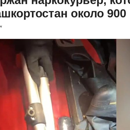
ержан наркокурьер, кот
шкортостан около 900 
н