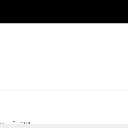
53
1133