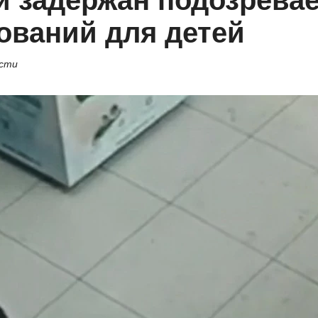
и задержан подозрев
ований для детей
асти