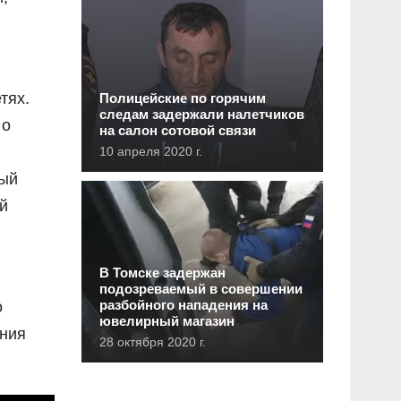
тях.
Полицейские по горячим
следам задержали налетчиков
 о
на салон сотовой связи
10 апреля 2020 г.
ный
й
В Томске задержан
подозреваемый в совершении
разбойного нападения на
о
ювелирный магазин
ения
28 октября 2020 г.