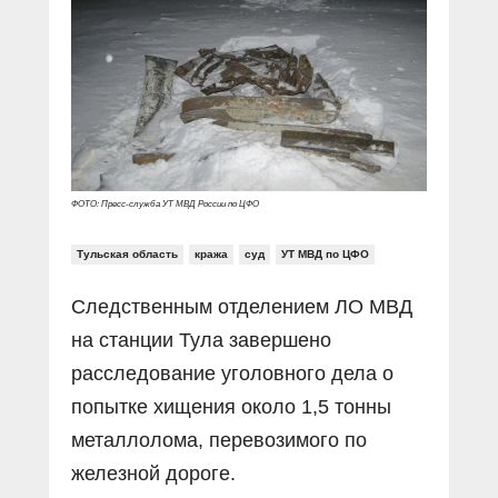
Прямой разговор
Социальные ролики
Газета «Щит и меч»
О ПОРТАЛЕ
В знании сила
Документальные фильмы
Журнал «Полиция России»
Специальный репортаж
Контакты
КиберПОСТОВОЙ
Вакансии
ФОТО: Пресс-служба УТ МВД России по ЦФО
Тульская область
кража
суд
УТ МВД по ЦФО
Следственным отделением ЛО МВД
на станции Тула завершено
расследование уголовного дела о
попытке хищения около 1,5 тонны
металлолома, перевозимого по
железной дороге.