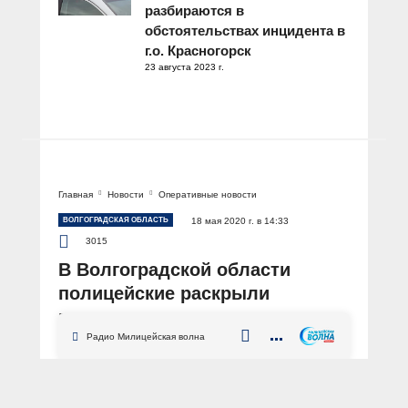
разбираются в
обстоятельствах инцидента в
г.о. Красногорск
23 августа 2023 г.
Главная
Новости
Оперативные новости
ВОЛГОГРАДСКАЯ ОБЛАСТЬ
18 мая 2020 г. в 14:33
3015
В Волгоградской области
полицейские раскрыли
мошенничество в отношении
пенсионерки
Радио Милицейская волна
АВТОР: Пресс-служба ГУ МВД России по Волгоградской области