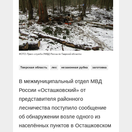
Прямой разговор
Социальные ролики
Газета «Щит и меч»
О ПОРТАЛЕ
В знании сила
Документальные фильмы
Журнал «Полиция России»
Специальный репортаж
Контакты
КиберПОСТОВОЙ
Вакансии
ФОТО: Пресс-служба УМВД России по Тверской области
Тверская область
лес
незаконная рубка
заготовка
В межмуниципальный отдел МВД
России «Осташковский» от
представителя районного
лесничества поступило сообщение
об обнаружении возле одного из
населённых пунктов в Осташковском