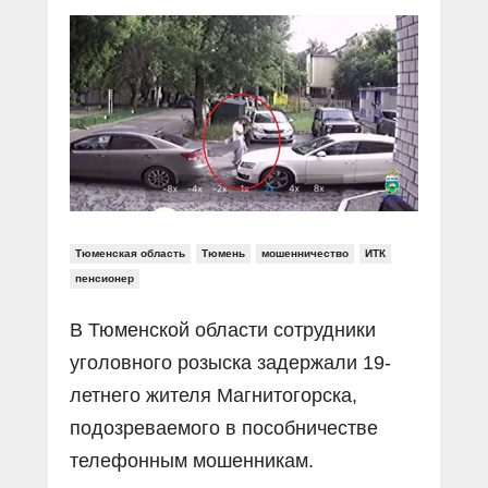
Прямой разговор
Социальные ролики
Газета «Щит и меч»
О ПОРТАЛЕ
В знании сила
Документальные фильмы
Журнал «Полиция России»
Специальный репортаж
Контакты
КиберПОСТОВОЙ
Вакансии
Тюменская область
Тюмень
мошенничество
ИТК
пенсионер
В Тюменской области сотрудники
уголовного розыска задержали 19-
летнего жителя Магнитогорска,
подозреваемого в пособничестве
телефонным мошенникам.