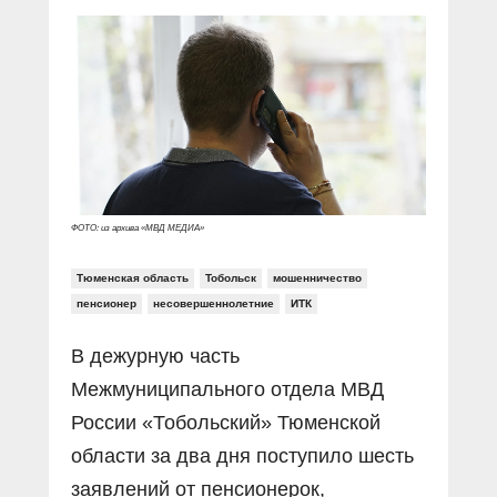
Прямой разговор
Социальные ролики
Газета «Щит и меч»
О ПОРТАЛЕ
В знании сила
Документальные фильмы
Журнал «Полиция России»
Специальный репортаж
Контакты
КиберПОСТОВОЙ
Вакансии
ФОТО: из архива «МВД МЕДИА»
Тюменская область
Тобольск
мошенничество
пенсионер
несовершеннолетние
ИТК
В дежурную часть
Межмуниципального отдела МВД
России «Тобольский» Тюменской
области за два дня поступило шесть
заявлений от пенсионерок,