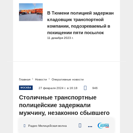
В Тюмени полицией задержан
кладовщик транспортной
компании, подозреваемый в
похищении пяти посылок
11 декабря 2023 г.
Главная
Новости
Оперативные новости
МОСКВА
27 февраля 2024 г. в 16:18
946
Столичные транспортные
полицейские задержали
мужчину, незаконно сбывшего
100 патронов
Радио Милицейская волна
АВТОР: Пресс-служба УТ МВД России по ЦФО