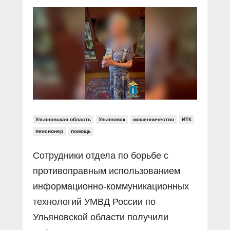
Прямой разговор
Социальные ролики
Газета «Щит и меч»
О ПОРТАЛЕ
В знании сила
Документальные фильмы
Журнал «Полиция России»
Специальный репортаж
Контакты
КиберПОСТОВОЙ
Вакансии
Ульяновская область
Ульяновск
мошенничество
ИТК
пенсионер
помощь
Сотрудники отдела по борьбе с
противоправным использованием
информационно-коммуникационных
технологий УМВД России по
Ульяновской области получили