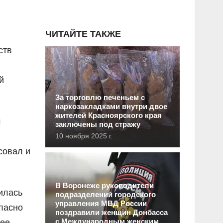
ЧИТАЙТЕ ТАКЖЕ
ств
й
За торговлю печеньем с
наркозакладками внутри двое
жителей Красноярского края
м
заключены под стражу
10 ноября 2025 г.
совал и
В Воронеже руководители
илась
подразделений городского
управления МВД России
ласно
поздравили женщин Донбасса
с Международным женским
лее