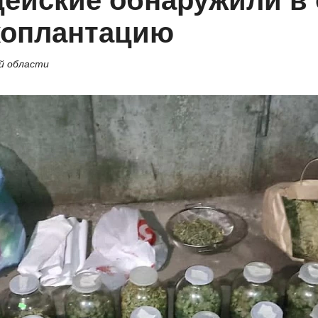
ейские обнаружили в 
коплантацию
й области