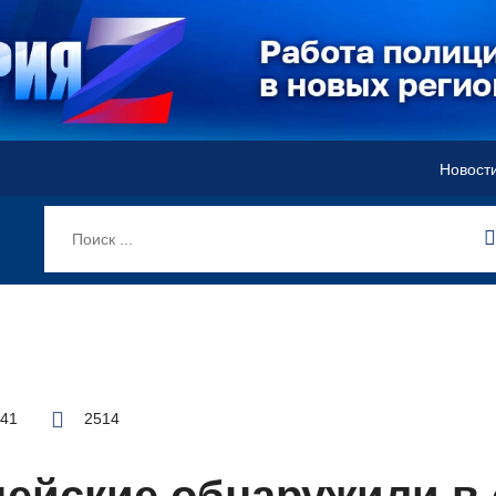
Новост
:41
2514