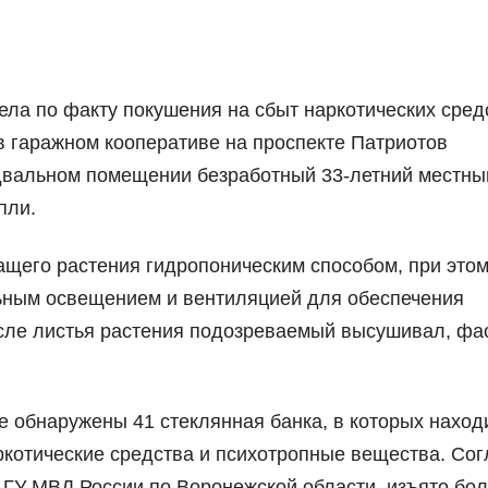
ела по факту покушения на сбыт наркотических сред
в гаражном кооперативе на проспекте Патриотов
подвальном помещении безработный 33-летний местны
пли.
щего растения гидропоническим способом, при это
ным освещением и вентиляцией для обеспечения
сле листья растения подозреваемый высушивал, фа
е обнаружены 41 стеклянная банка, в которых наход
ркотические средства и психотропные вещества. Сог
 ГУ МВД России по Воронежской области, изъято бо