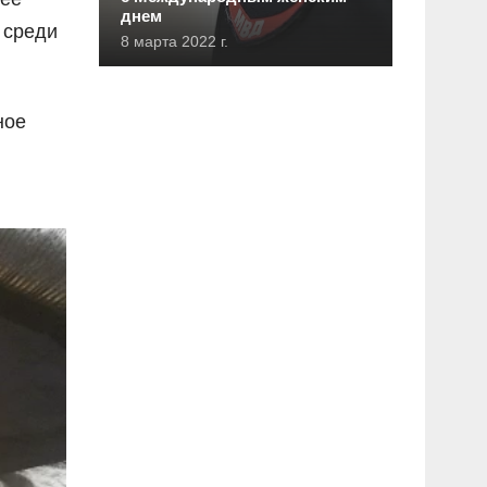
днем
 среди
8 марта 2022 г.
ное