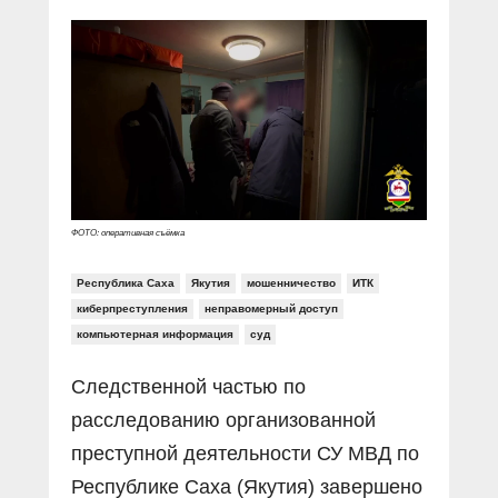
Прямой разговор
Социальные ролики
Газета «Щит и меч»
О ПОРТАЛЕ
В знании сила
Документальные фильмы
Журнал «Полиция России»
Специальный репортаж
Контакты
КиберПОСТОВОЙ
Вакансии
ФОТО: оперативная съёмка
Республика Саха
Якутия
мошенничество
ИТК
киберпреступления
неправомерный доступ
компьютерная информация
суд
Следственной частью по
расследованию организованной
преступной деятельности СУ МВД по
Республике Саха (Якутия) завершено