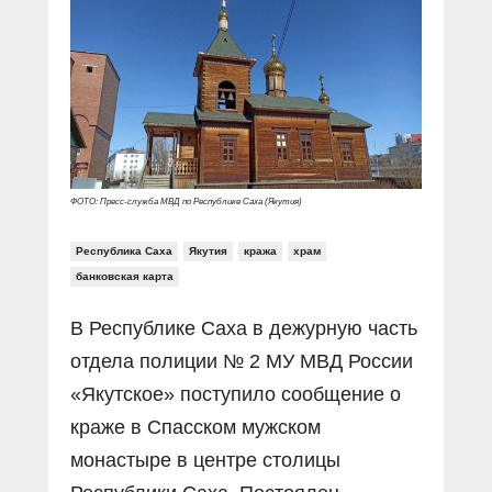
Прямой разговор
Социальные ролики
Газета «Щит и меч»
О ПОРТАЛЕ
В знании сила
Документальные фильмы
Журнал «Полиция России»
Специальный репортаж
Контакты
КиберПОСТОВОЙ
Вакансии
ФОТО: Пресс-служба МВД по Республике Саха (Якутия)
Республика Саха
Якутия
кража
храм
банковская карта
В Республике Саха в дежурную часть
отдела полиции № 2 МУ МВД России
«Якутское» поступило сообщение о
краже в Спасском мужском
монастыре в центре столицы