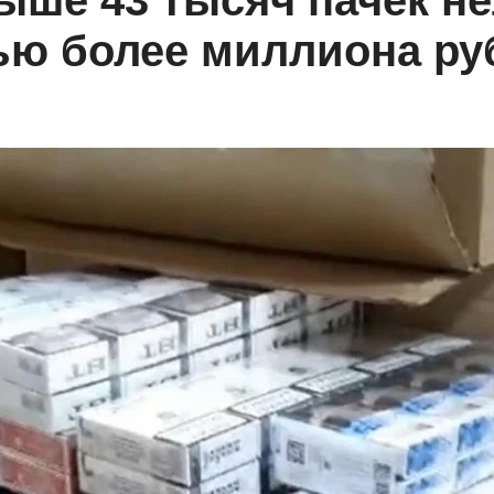
ыше 43 тысяч пачек н
ью более миллиона ру