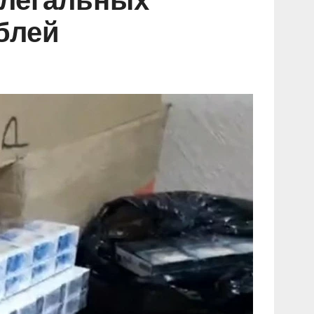
елегальных
блей