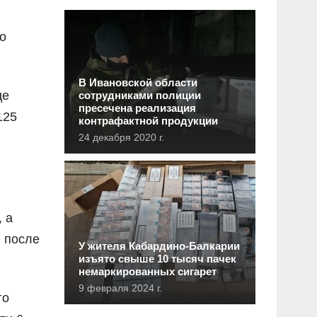
о
В Ивановской области
це
сотрудниками полиции
пресечена реализация
125
контрафактной продукции
24 декабря 2020 г.
 а
 после
У жителя Кабардино-Балкарии
изъято свыше 10 тысяч пачек
немаркированных сигарет
9 февраля 2024 г.
го