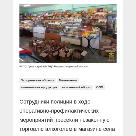
Прямой разговор
Социальные ролики
Газета «Щит и меч»
О ПОРТАЛЕ
В знании сила
Документальные фильмы
Журнал «Полиция России»
Специальный репортаж
Контакты
КиберПОСТОВОЙ
Вакансии
ФОТО: Пресс-служба ВУ МВД России в Запорожской области
Запорожская область
Мелитополь
алкогольная продукция
незаконный оборот
ОПМ
Сотрудники полиции в ходе
оперативно-профилактических
мероприятий пресекли незаконную
торговлю алкоголем в магазине села