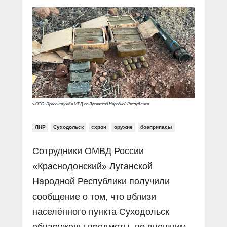
Прямой разговор
Социальные ролики
Газета «Щит и меч»
О ПОРТАЛЕ
В знании сила
Документальные фильмы
Журнал «Полиция России»
Специальный репортаж
Контакты
КиберПОСТОВОЙ
Вакансии
ФОТО: Пресс-служба МВД по Луганской Народной Республике
ЛНР
Суходольск
схрон
оружие
боеприпасы
Сотрудники ОМВД России
«Краснодонский» Луганской
Народной Республики получили
сообщение о том, что вблизи
населённого пункта Суходольск
обнаружены предметы, по внешним