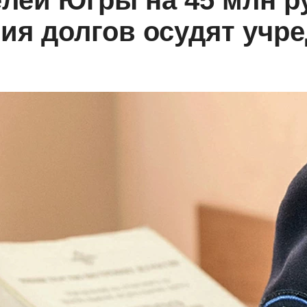
елей Югры на 45 млн р
ия долгов осудят уч