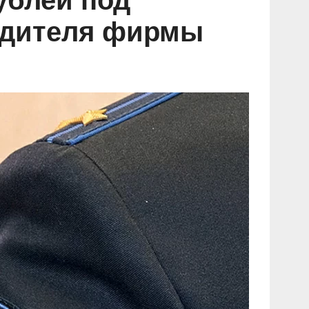
ублей под
редителя фирмы