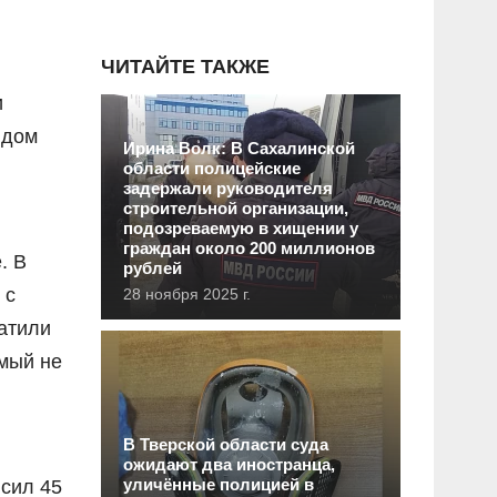
ЧИТАЙТЕ ТАКЖЕ
и
идом
Ирина Волк: В Сахалинской
области полицейские
задержали руководителя
строительной организации,
подозреваемую в хищении у
граждан около 200 миллионов
. В
рублей
 с
28 ноября 2025 г.
латили
емый не
В Тверской области суда
ожидают два иностранца,
уличённые полицией в
сил 45